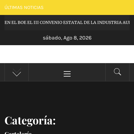
Saltar
ÚLTIMAS NOTICIAS
al
 EN EL BOE EL III CONVENIO ESTATAL DE LA INDUSTRIA AUDI
contenido
sábado, Ago 8, 2026
SINDICATO
Menú
AUDIOVISUAL
principal
Categoría:
Cartelería